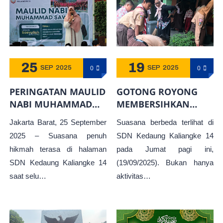
25
19
0
0
SEP
2025
SEP
2025
PERINGATAN MAULID
GOTONG ROYONG
NABI MUHAMMAD
MEMBERSIHKAN
SAW DI SDN
SEKOLAH,
Jakarta Barat, 25 September
Suasana berbeda terlihat di
KEDAUNG
CERMINKAN BUDAYA
2025 – Suasana penuh
SDN Kedaung Kaliangke 14
KALIANGKE 14
POSITIF DAN
hikmah terasa di halaman
pada Jumat pagi ini,
KEBERSAMAAN YANG
SDN Kedaung Kaliangke 14
(19/09/2025). Bukan hanya
KUAT
saat selu…
aktivitas…