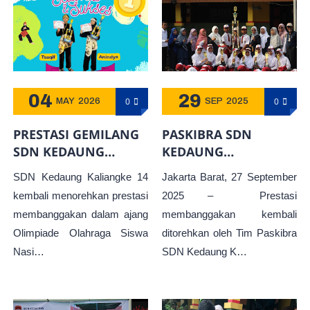
04
29
0
0
MAY
2026
SEP
2025
PRESTASI GEMILANG
PASKIBRA SDN
SDN KEDAUNG
KEDAUNG
KALIANGKE 14 PADA
KALIANGKE 14 RAIH 8
SDN Kedaung Kaliangke 14
Jakarta Barat, 27 September
AJANG O2SN
PIALA DALAM
kembali menorehkan prestasi
2025 – Prestasi
TINGKAT KECAMATAN
KOMPETISI BARIS
membanggakan dalam ajang
membanggakan kembali
CENGKARENG TAHUN
BERBARIS JAKARTA
Olimpiade Olahraga Siswa
ditorehkan oleh Tim Paskibra
2026
BARAT
Nasi…
SDN Kedaung K…