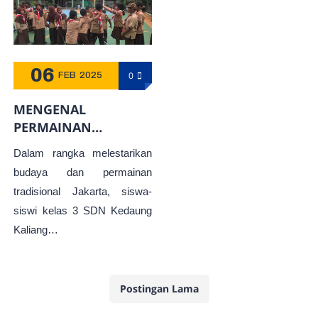
06
0
FEB
2025
MENGENAL
PERMAINAN
TRADISIONAL ULER
Dalam rangka melestarikan
KELABANG DALAM
budaya dan permainan
PEMBELAJARAN PLBJ
tradisional Jakarta, siswa-
KELAS 3
siswi kelas 3 SDN Kedaung
Kaliang…
Postingan Lama