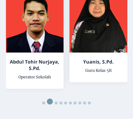
aya,
Yuanis, S.Pd.
Ida Dwi Kusumawat
S.Pd.
Guru Kelas 5B
h
Guru Kelas 4A