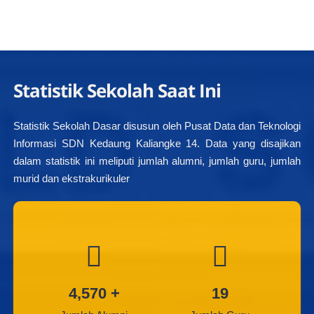
Statistik Sekolah Saat Ini
Statistik Sekolah Dasar disusun oleh Pusat Data dan Teknologi
Informasi SDN Kedaung Kaliangke 14. Data yang disajikan
dalam statistik ini meliputi jumlah alumni, jumlah guru, jumlah
murid dan ekstrakurikuler
4,570
+
19