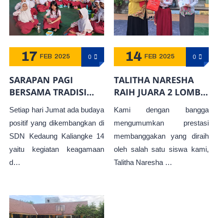
17
14
0
0
FEB
2025
FEB
2025
SARAPAN PAGI
TALITHA NARESHA
BERSAMA TRADISI
RAIH JUARA 2 LOMBA
KEBERSAMAAN DI
MEWARNAI DALAM
Setiap hari Jumat ada budaya
Kami dengan bangga
SDN KEDAUNG
DARUL MUTAQQIN
positif yang dikembangkan di
mengumumkan prestasi
KALIANGKE 14
OLIMPIADE SCHOOL
SDN Kedaung Kaliangke 14
membanggakan yang diraih
2025
yaitu kegiatan keagamaan
oleh salah satu siswa kami,
d…
Talitha Naresha …