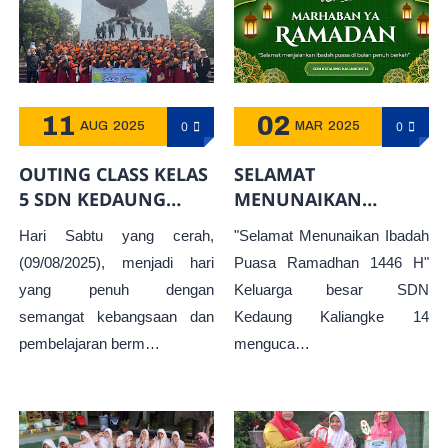
11
02
0
0
AUG
2025
MAR
2025
OUTING CLASS KELAS
SELAMAT
5 SDN KEDAUNG
MENUNAIKAN
KALIANGKE 14 KE
IBADAH PUASA
Hari Sabtu yang cerah,
"Selamat Menunaikan Ibadah
MUSEUM PANCASILA
RAMADHAN 1446 H
(09/08/2025), menjadi hari
Puasa Ramadhan 1446 H"
SAKTI DAN MUSEUM
yang penuh dengan
Keluarga besar SDN
SATRIA MANDALA
semangat kebangsaan dan
Kedaung Kaliangke 14
pembelajaran berm…
menguca…