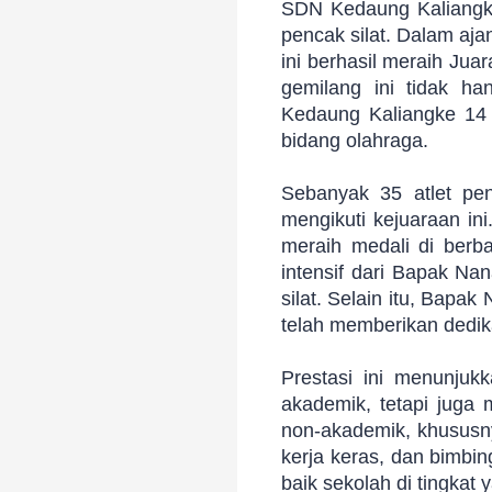
SDN Kedaung Kaliangke 
pencak silat. Dalam aj
ini berhasil meraih Ju
gemilang ini tidak h
Kedaung Kaliangke 14
bidang olahraga.
Sebanyak 35 atlet penc
mengikuti kejuaraan in
meraih medali di berba
intensif dari Bapak Na
silat. Selain itu, Bap
telah memberikan dedik
Prestasi ini menunju
akademik, tetapi juga
non-akademik, khususny
kerja keras, dan bimbi
baik sekolah di tingkat y