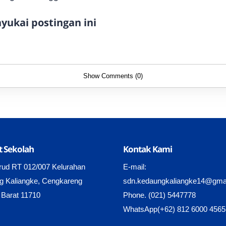
ukai postingan ini
Show Comments (0)
 Sekolah
Kontak Kami
rud RT 012/007 Kelurahan
E-mail:
g Kaliangke, Cengkareng
sdn.kedaungkaliangke14@gma
 Barat 11710
Phone. (021) 5447778
WhatsApp(+62) 812 6000 4565