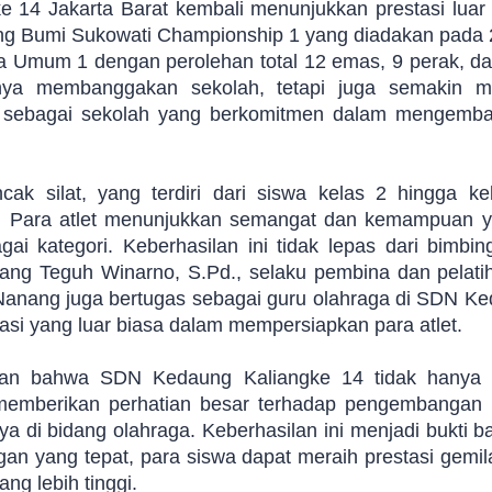
14 Jakarta Barat kembali menunjukkan prestasi luar 
ang Bumi Sukowati Championship 1 yang diadakan pada 2
ara Umum 1 dengan perolehan total 12 emas, 9 perak, da
anya membanggakan sekolah, tetapi juga semakin 
 sebagai sekolah yang berkomitmen dalam mengemban
ak silat, yang terdiri dari siswa kelas 2 hingga ke
i. Para atlet menunjukkan semangat dan kemampuan ya
gai kategori. Keberhasilan ini tidak lepas dari bimbi
nang Teguh Winarno, S.Pd., selaku pembina dan pelatih
ak Nanang juga bertugas sebagai guru olahraga di SDN K
asi yang luar biasa dalam mempersiapkan para atlet.
kkan bahwa SDN Kedaung Kaliangke 14 tidak hanya b
 memberikan perhatian besar terhadap pengembangan 
a di bidang olahraga. Keberhasilan ini menjadi bukti
ngan yang tepat, para siswa dapat meraih prestasi gem
ang lebih tinggi.